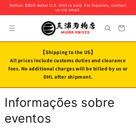
Skip to
Notice: $800 dollar U.S. limit is void. For Inquiries, contact
content
us via email.
Cart
【Shipping to the US】
All prices include customs duties and clearance
fees. No additional charges will be billed by us or
DHL after shipment.
Informações sobre
eventos