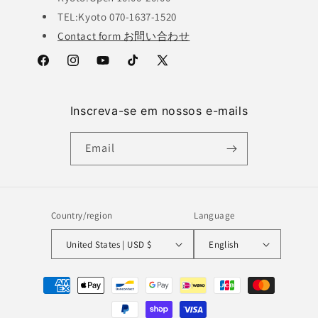
TEL:Kyoto 070-1637-1520
Contact form お問い合わせ
Facebook
Instagram
YouTube
TikTok
X
(Twitter)
Inscreva-se em nossos e-mails
Email
Country/region
Language
United States | USD $
English
Payment
methods