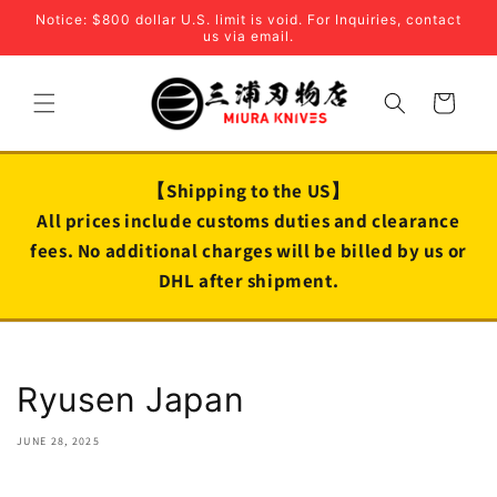
Skip to
Notice: $800 dollar U.S. limit is void. For Inquiries, contact
content
us via email.
Cart
【Shipping to the US】
All prices include customs duties and clearance
fees. No additional charges will be billed by us or
DHL after shipment.
Ryusen Japan
JUNE 28, 2025